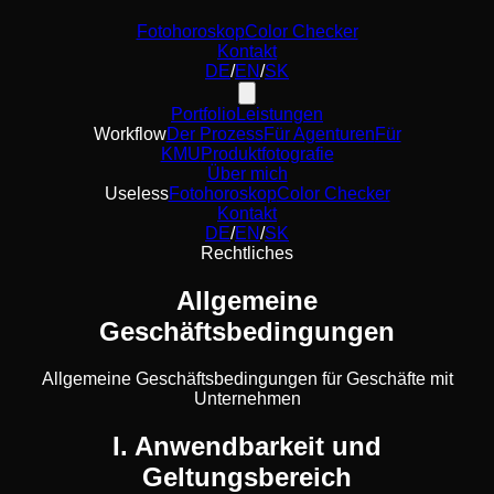
Fotohoroskop
Color Checker
Kontakt
DE
/
EN
/
SK
Portfolio
Leistungen
Workflow
Der Prozess
Für Agenturen
Für
KMU
Produktfotografie
Über mich
Useless
Fotohoroskop
Color Checker
Kontakt
DE
/
EN
/
SK
Rechtliches
Allgemeine
Geschäftsbedingungen
Allgemeine Geschäftsbedingungen für Geschäfte mit
Unternehmen
I. Anwendbarkeit und
Geltungsbereich