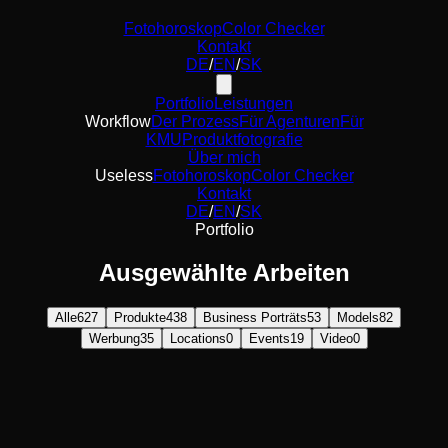
Fotohoroskop
Color Checker
Kontakt
DE
/
EN
/
SK
Portfolio
Leistungen
Workflow
Der Prozess
Für Agenturen
Für
KMU
Produktfotografie
Über mich
Useless
Fotohoroskop
Color Checker
Kontakt
DE
/
EN
/
SK
Portfolio
Ausgewählte Arbeiten
Alle
627
Produkte
438
Business Porträts
53
Models
82
Werbung
35
Locations
0
Events
19
Video
0