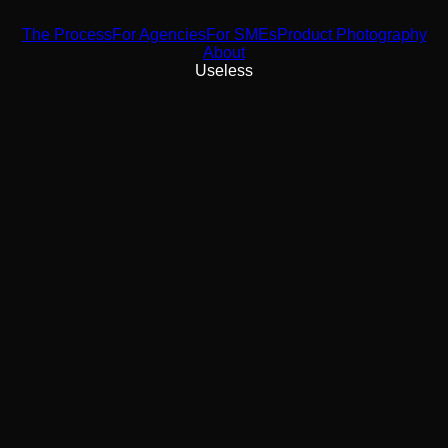
The Process
For Agencies
For SMEs
Product Photography
About
Useless