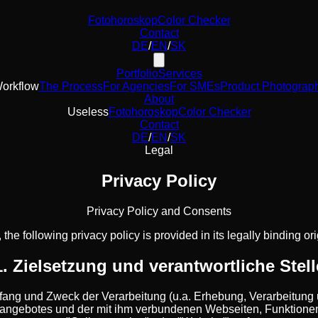
Fotohoroskop
Color Checker
Contact
DE
/
EN
/
SK
Portfolio
Services
orkflow
The Process
For Agencies
For SMEs
Product Photograp
About
Useless
Fotohoroskop
Color Checker
Contact
DE
/
EN
/
SK
Legal
Privacy Policy
Privacy Policy and Consents
 the following privacy policy is provided in its legally binding or
1. Zielsetzung und verantwortliche Stell
mfang und Zweck der Verarbeitung (u.a. Erhebung, Verarbeitun
ngebotes und der mit ihm verbundenen Webseiten, Funktionen