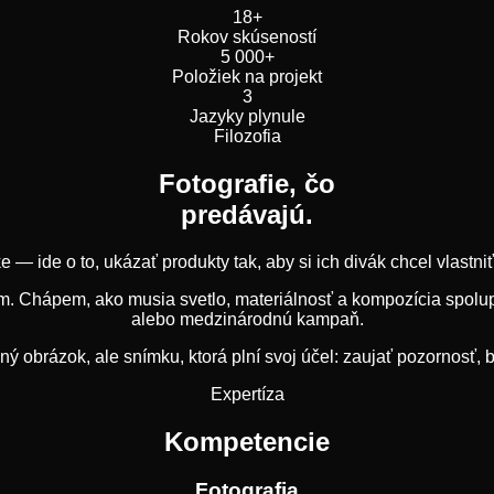
18+
Rokov skúseností
5 000+
Položiek na projekt
3
Jazyky plynule
Filozofia
Fotografie, čo
predávajú.
ke — ide o to, ukázať produkty tak, aby si ich divák chcel vlastn
ím. Chápem, ako musia svetlo, materiálnosť a kompozícia spolup
alebo medzinárodnú kampaň.
 obrázok, ale snímku, ktorá plní svoj účel: zaujať pozornosť,
Expertíza
Kompetencie
Fotografia