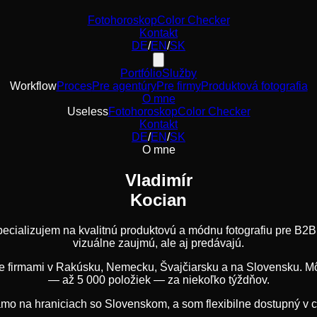
Fotohoroskop
Color Checker
Kontakt
DE
/
EN
/
SK
Portfólio
Služby
Workflow
Proces
Pre agentúry
Pre firmy
Produktová fotografia
O mne
Useless
Fotohoroskop
Color Checker
Kontakt
DE
/
EN
/
SK
O mne
Vladimír
Kocian
cializujem na kvalitnú produktovú a módnu fotografiu pre B2B s
vizuálne zaujmú, ale aj predávajú.
rmami v Rakúsku, Nemecku, Švajčiarsku a na Slovensku. Môj t
— až 5 000 položiek — za niekoľko týždňov.
amo na hraniciach so Slovenskom, a som flexibilne dostupný v