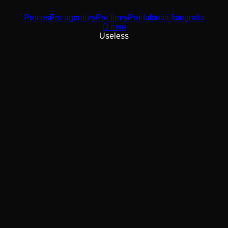
Proces
Pre agentúry
Pre firmy
Produktová fotografia
O mne
Useless