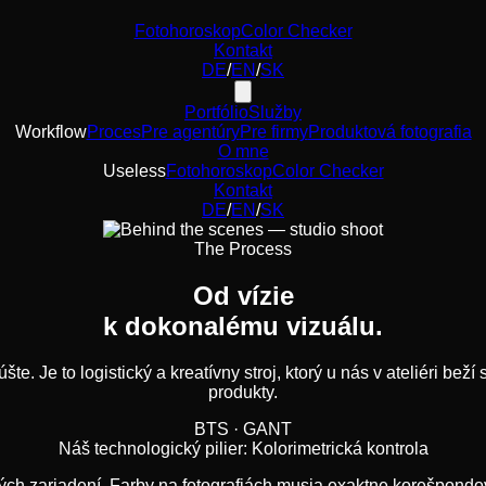
Fotohoroskop
Color Checker
Kontakt
DE
/
EN
/
SK
Portfólio
Služby
Workflow
Proces
Pre agentúry
Pre firmy
Produktová fotografia
O mne
Useless
Fotohoroskop
Color Checker
Kontakt
DE
/
EN
/
SK
The Process
Od vízie
k dokonalému vizuálu.
úšte. Je to logistický a kreatívny stroj, ktorý u nás v ateliéri be
produkty.
BTS · GANT
Náš technologický pilier: Kolorimetrická kontrola
ch zariadení. Farby na fotografiách musia exaktne korešpondo