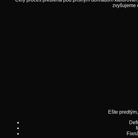
zvyšujeme d
Ešte predtým,
Def
Fixná