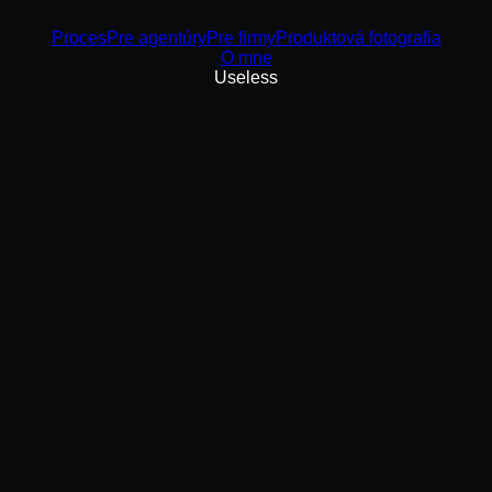
Proces
Pre agentúry
Pre firmy
Produktová fotografia
O mne
Useless