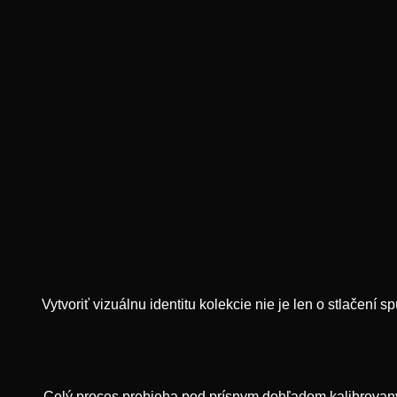
Vytvoriť vizuálnu identitu kolekcie nie je len o stlačení sp
Celý proces prebieha pod prísnym dohľadom kalibrovaný