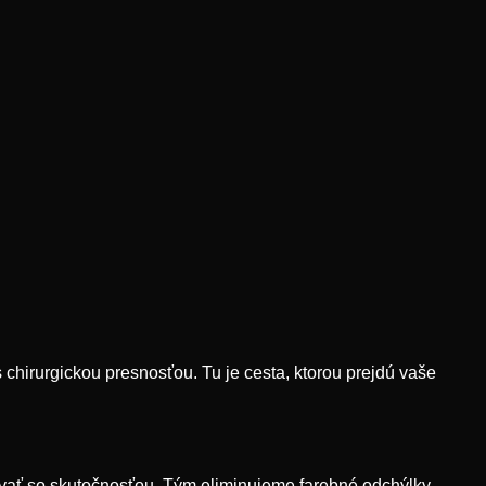
ží s chirurgickou presnosťou. Tu je cesta, ktorou prejdú vaše
vať so skutočnosťou. Tým eliminujeme farebné odchýlky,