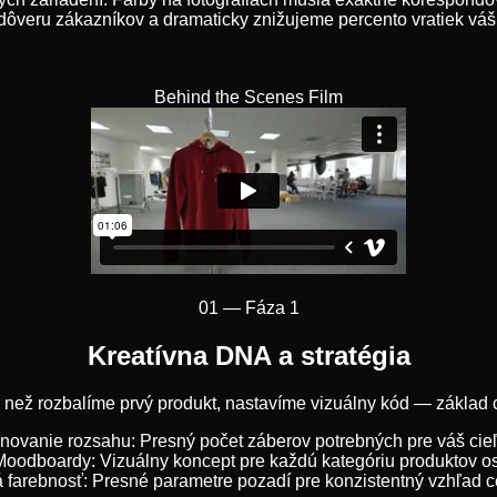
ôveru zákazníkov a dramaticky znižujeme percento vratiek vá
Behind the Scenes Film
01 —
Fáza 1
Kreatívna DNA a stratégia
 než rozbalíme prvý produkt, nastavíme vizuálny kód — základ c
inovanie rozsahu: Presný počet záberov potrebných pre váš cie
Moodboardy: Vizuálny koncept pre každú kategóriu produktov o
 farebnosť: Presné parametre pozadí pre konzistentný vzhľad c