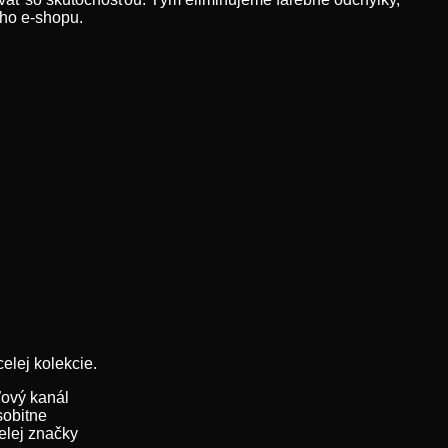
šho e-shopu.
elej kolekcie.
ľový kanál
sobitne
elej značky